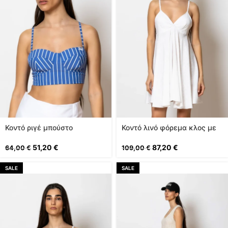
Koντό ριγέ μπούστο
Κοντό λινό φόρεμα κλος με
λεπτά τιραντάκια
51,20
€
87,20
€
64,00
€
109,00
€
SALE
SALE