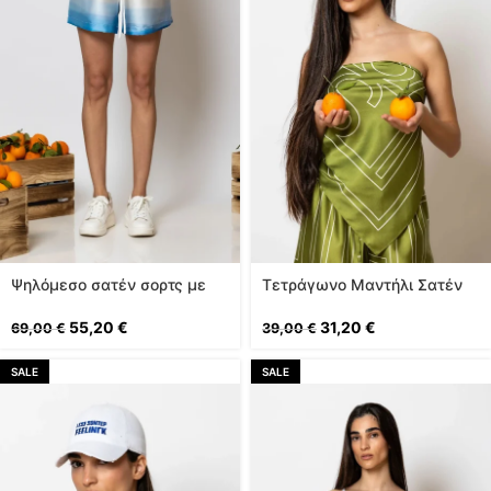
Ψηλόμεσο σατέν σορτς με
Τετράγωνο Μαντήλι Σατέν
print
Εμπριμέ σε Λαδί
55,20
€
31,20
€
69,00
€
39,00
€
SALE
SALE