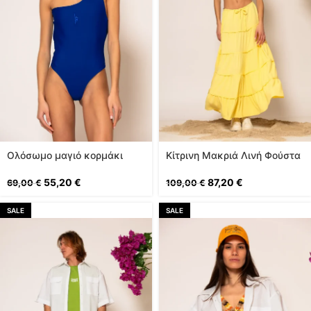
Oλόσωμο μαγιό κορμάκι
Κίτρινη Μακριά Λινή Φούστα
ένας ώμος
με Σούρα
55,20
€
87,20
€
69,00
€
109,00
€
SALE
SALE