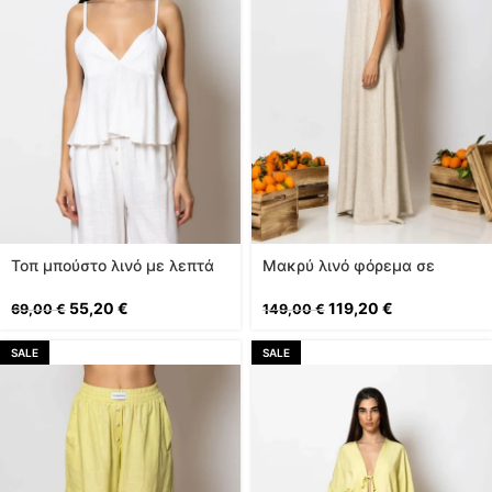
Toπ μπούστο λινό με λεπτά
Μακρύ λινό φόρεμα σε
τιραντάκια
άνετη γραμμή
55,20
€
119,20
€
69,00
€
149,00
€
SALE
SALE