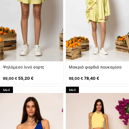
Ψηλόμεσο λινό σορτς
Μακριά φαρδιά πουκαμίσα
λινή
55,20
€
78,40
€
69,00
€
98,00
€
SALE
SALE