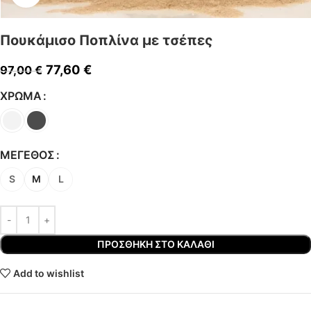
Πουκάμισο Ποπλίνα με τσέπες
77,60
€
97,00
€
ΧΡΏΜΑ
ΜΈΓΕΘΟΣ
S
M
L
ΠΡΟΣΘΉΚΗ ΣΤΟ ΚΑΛΆΘΙ
Add to wishlist