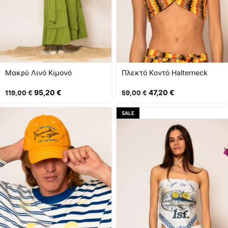
Μακρύ Λινό Κιμονό
Πλεκτό Kοντό Halterneck
Mπούστο
95,20
€
47,20
€
119,00
€
59,00
€
SALE