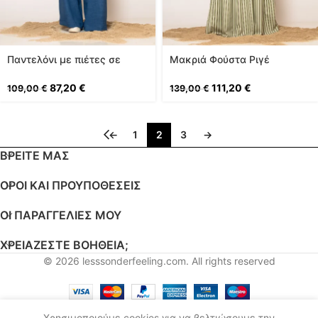
Παντελόνι με πιέτες σε
Μακριά Φούστα Ριγέ
άνετη γραμμή
Ποπλίνα με Σούρα
87,20
€
111,20
€
109,00
€
139,00
€
←
1
2
3
→
ΒΡΕΙΤΕ ΜΑΣ
ΟΡΟΙ ΚΑΙ ΠΡΟΥΠΟΘΕΣΕΙΣ
ΟΙ ΠΑΡΑΓΓΕΛΊΕΣ ΜΟΥ
ΧΡΕΙΑΖΕΣΤΕ ΒΟΗΘΕΙΑ;
© 2026
lesssonderfeeling.com
. All rights reserved
Αγγλικά
Ελληνικά
Χρησιμοποιούμε cookies για να βελτιώσουμε την