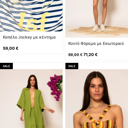
Καπέλο Jockey με κέντημα
σε Λάιμ
Κοντό Φόρεμα με Εσωτερικό
59,00
€
Σορτς
71,20
€
89,00
€
SALE
SALE