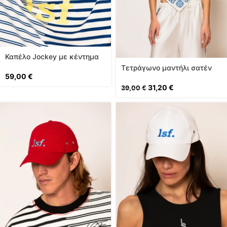
Καπέλο Jockey με κέντημα
Τετράγωνο μαντήλι σατέν
59,00
€
εμπριμέ
31,20
€
39,00
€