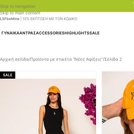
Skip to navigation
Skip to main content
LSFbeMine
| 10% ΕΚΠΤΩΣΗ ΜΕ ΤΟΝ ΚΩΔΙΚΟ
ΓΥΝΑΊΚΑ
ΆΝΤΡΑΣ
ACCESSORIES
HIGHLIGHTS
SALE
Αρχική σελίδα
Προϊόντα με ετικέτα “Νέες Αφίξεις”
Σελίδα 2
SALE