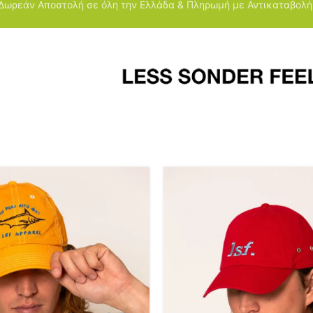
Δωρεάν Αποστολή σε όλη την Ελλάδα & Πληρωμή με Αντικαταβολή