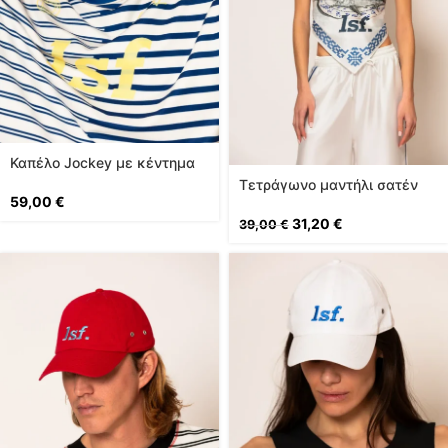
Καπέλο Jockey με κέντημα
Τετράγωνο μαντήλι σατέν
59,00
€
εμπριμέ
31,20
€
39,00
€