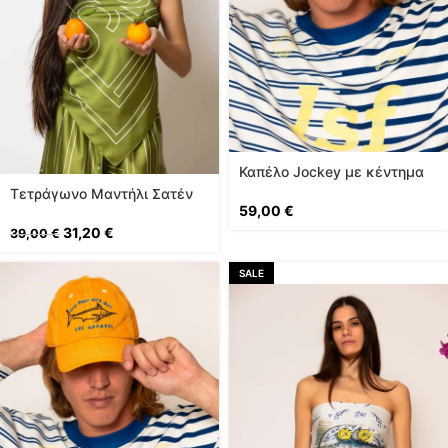
Καπέλο Jockey με κέντημα
σε Λάιμ
Τετράγωνο Μαντήλι Σατέν
59,00
€
Εμπριμέ σε Λαδί
31,20
€
39,00
€
SALE